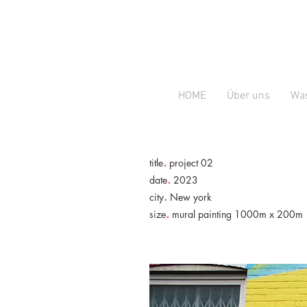
HOME
Über uns
Was
.
title
project 02
.
date
2023
.
city
New york
.
size
mural painting 1000m x 200m