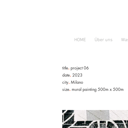
HOME
Über uns
Was
.
title
project 06
.
date
2023
.
city
Milano
.
size
mural painting 500m x 500m